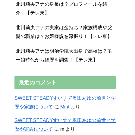
北川莉央アナの身長は？プロフィールを紹
介！【テレ東】
北川莉央アナの実家は金持ち？家族構成や父
親の職業は？お嬢様説を深掘り！【テレ東】
北川莉央アナは明治学院大出身で高校は？モ
ー娘時代から経歴を調査！【テレ東】
最近のコメント
SWEET STEADYすいすて奥田あゆの前世と学
歴や家族について
に
Mint
より
SWEET STEADYすいすて奥田あゆの前世と学
歴や家族について
に
m
より