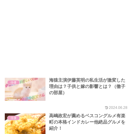
海猿主演伊藤英明の私生活が激変した
俳優
理由は？子供と嫁の影響とは？（徹子
の部屋）
2024.06.28
高嶋政宏が薦めるベスコングルメ有楽
俳優
町の本格インドカレー他絶品グルメを
紹介！