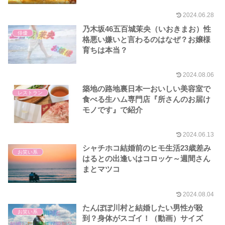
2024.06.28
乃木坂46五百城茉央（いおきまお）性
俳優
格悪い嫌いと言わるのはなぜ？お嬢様
育ちは本当？
2024.08.06
築地の路地裏日本一おいしい美容室で
レストラン
食べる生ハム専門店『所さんのお届け
モノです』で紹介
2024.06.13
シャチホコ結婚前のヒモ生活23歳差み
お笑い系
はるとの出逢いはコロッケ～週間さん
まとマツコ
2024.08.04
たんぽぽ川村と結婚したい男性が殺
お笑い系
到？身体がスゴイ！（動画）サイズ