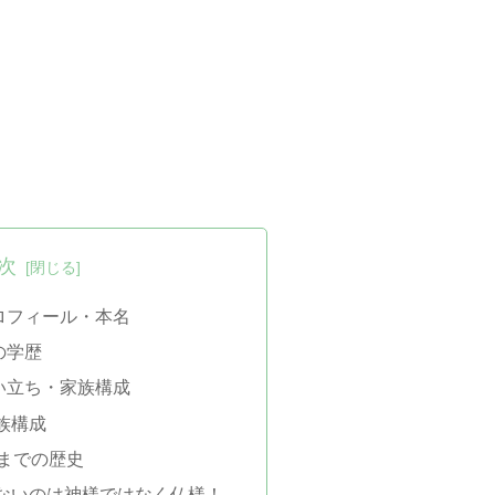
次
ロフィール・本名
の学歴
い立ち・家族構成
族構成
歳までの歴史
ないのは神様ではなく仏様！