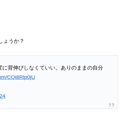
、
しょうか？
変に背伸びしなくていい。ありのままの自分
.com/CQi8Rlp0jU
024