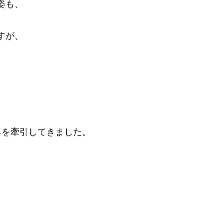
姿も、
すが、
界を牽引してきました。
。