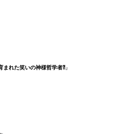
育まれた笑いの神様哲学者⁈
』