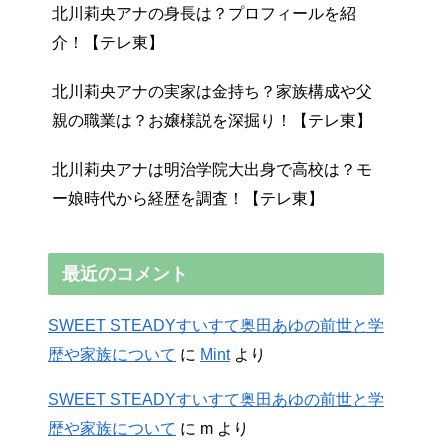
北川莉央アナの身長は？プロフィールを紹
介！【テレ東】
北川莉央アナの実家は金持ち？家族構成や父
親の職業は？お嬢様説を深掘り！【テレ東】
北川莉央アナは明治学院大出身で高校は？モ
ー娘時代から経歴を調査！【テレ東】
最近のコメント
SWEET STEADYすいすて奥田あゆの前世と学
歴や家族について
に
Mint
より
SWEET STEADYすいすて奥田あゆの前世と学
歴や家族について
に
m
より