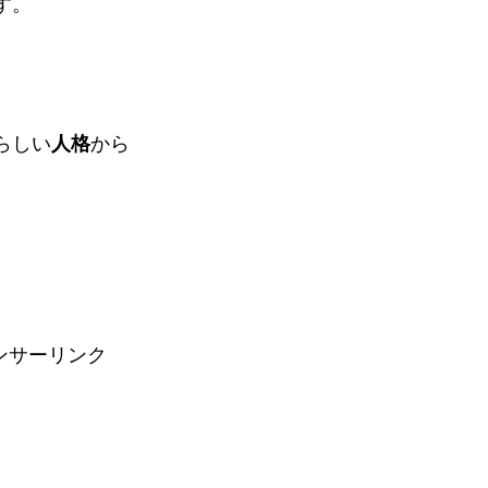
す。
らしい
人格
から
ンサーリンク