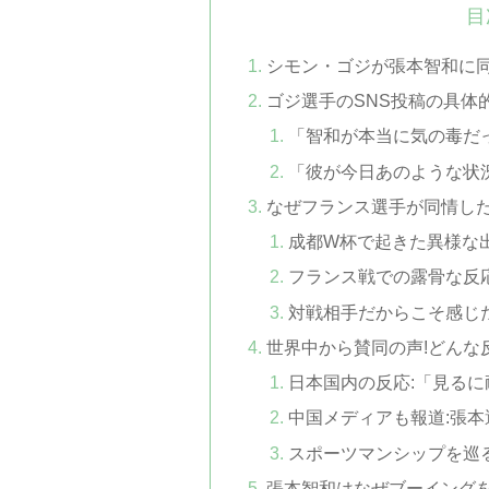
目
シモン・ゴジが張本智和に同
ゴジ選手のSNS投稿の具体
「智和が本当に気の毒だ
「彼が今日あのような状
なぜフランス選手が同情し
成都W杯で起きた異様な
フランス戦での露骨な反
対戦相手だからこそ感じ
世界中から賛同の声!どんな
日本国内の反応:「見る
中国メディアも報道:張
スポーツマンシップを巡
張本智和はなぜブーイングを