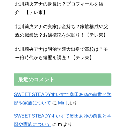
北川莉央アナの身長は？プロフィールを紹
介！【テレ東】
北川莉央アナの実家は金持ち？家族構成や父
親の職業は？お嬢様説を深掘り！【テレ東】
北川莉央アナは明治学院大出身で高校は？モ
ー娘時代から経歴を調査！【テレ東】
最近のコメント
SWEET STEADYすいすて奥田あゆの前世と学
歴や家族について
に
Mint
より
SWEET STEADYすいすて奥田あゆの前世と学
歴や家族について
に
m
より