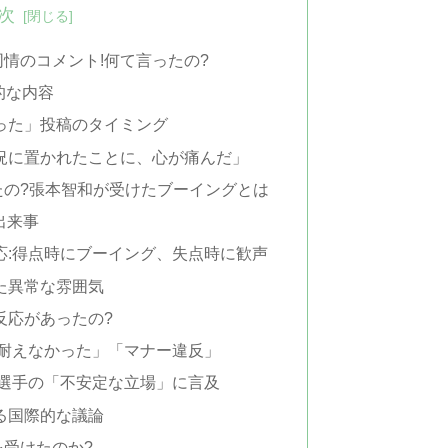
次
情のコメント!何て言ったの?
的な内容
った」投稿のタイミング
況に置かれたことに、心が痛んだ」
たの?張本智和が受けたブーイングとは
出来事
応:得点時にブーイング、失点時に歓声
た異常な雰囲気
反応があったの?
に耐えなかった」「マナー違反」
本選手の「不安定な立場」に言及
る国際的な議論
受けたのか?