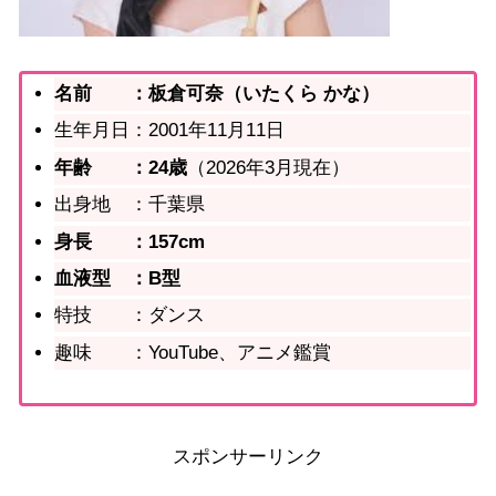
名前 ：板倉可奈（いたくら かな）
生年月日：2001年11月11日
年齢 ：24歳
（2026年3月現在）
出身地 ：千葉県
身長 ：157cm
血液型 ：B型
特技 ：ダンス
趣味 ：YouTube、アニメ鑑賞
スポンサーリンク