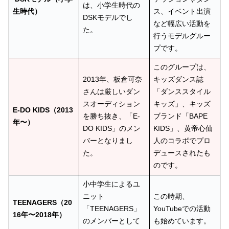
は、小学生時代の
生時代）
ス、イベント出演
DSKモデルでし
など幅広い活動を
た。
行うモデルグルー
プです。
このグループは、
2013年、板倉可奈
キッズダンス誌
さんは厳しいダン
「ダンススタイル
スオーディション
キッズ」、キッズ
E-DO KIDS（2013
を勝ち抜き、「E-
ブランド「BAPE
年〜）
DO KIDS」のメン
KIDS」、黄帝心仙
バーとなりまし
人のコラボでプロ
た。
デュースされたも
のです。
小中学生によるユ
ニット
この時期、
TEENAGERS（20
「TEENAGERS」
YouTubeでの活動
16年〜2018年）
のメンバーとして
も始めています。