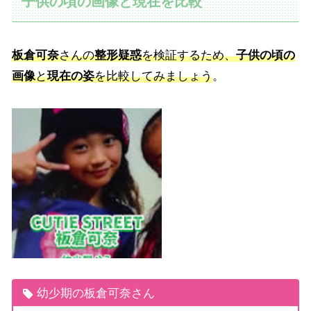
子供の頃の画像と現在を比較
板倉可奈
さんの
整形疑惑
を検証するため、
子供の頃の
画像
と
現在の姿
を比較してみましょう
。
幼少期の板倉可奈さん