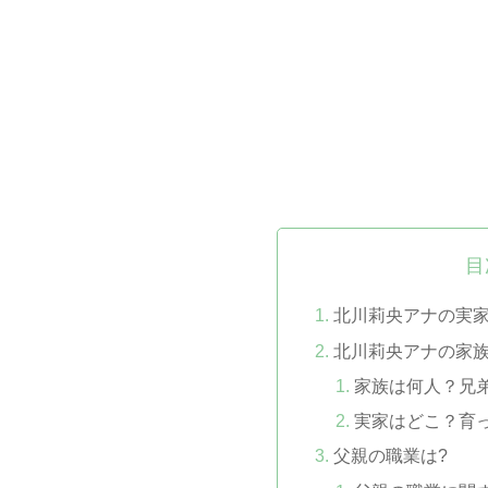
目
北川莉央アナの実
北川莉央アナの家
家族は何人？兄
実家はどこ？育
父親の職業は?