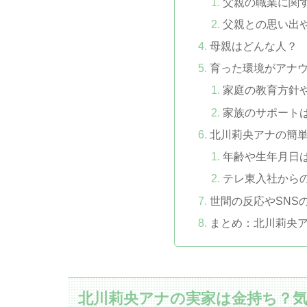
父親の職業に関
父親との思い出
母親はどんな人？
育った環境がアナ
家庭の教育方針
家族のサポート
北川莉央アナの簡
年齢や生年月日
テレ東入社から
世間の反応やSNS
まとめ：北川莉央
北川莉央アナの実家は金持ち？