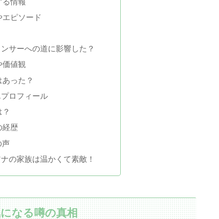
する情報
やエピソード
ウンサーへの道に影響した？
や価値観
はあった？
単プロフィール
は？
の経歴
の声
アナの家族は温かくて素敵！
気になる噂の真相