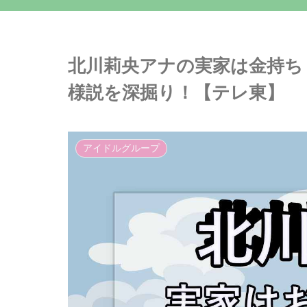
北川莉央アナの実家は金持ち
様説を深掘り！【テレ東】
アイドルグループ