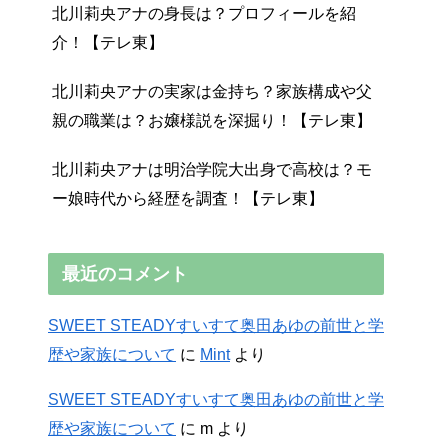
北川莉央アナの身長は？プロフィールを紹
介！【テレ東】
北川莉央アナの実家は金持ち？家族構成や父
親の職業は？お嬢様説を深掘り！【テレ東】
北川莉央アナは明治学院大出身で高校は？モ
ー娘時代から経歴を調査！【テレ東】
最近のコメント
SWEET STEADYすいすて奥田あゆの前世と学
歴や家族について
に
Mint
より
SWEET STEADYすいすて奥田あゆの前世と学
歴や家族について
に
m
より