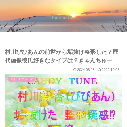
kaizen.life
村川びびあんの前世から垢抜け整形した？歴
代画像彼氏好きなタイプは？きゃんちゅー
2024.08.18
2025.10.02
アイドルグループ