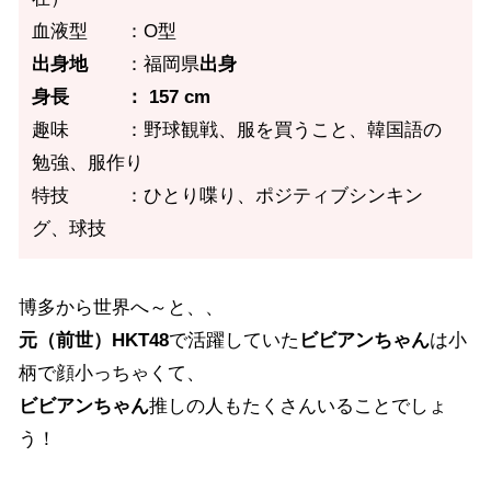
血液型 ：O型
出身地
：福岡県
出身
身長 ： 157 cm
趣味 ：野球観戦、服を買うこと、韓国語の
勉強、服作り
特技 ：ひとり喋り、ポジティブシンキン
グ、球技
博多から世界へ～と、、
元（前世）HKT48
で活躍していた
ビビアンちゃん
は小
柄で顔小っちゃくて、
ビビアンちゃん
推しの人もたくさんいることでしょ
う！