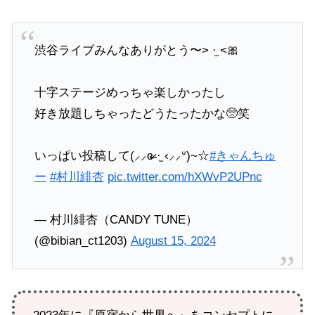
渋谷ライブみんなありがとう〜> ·̫ <🎀
十字ステージめっちゃ楽しかったし
好き放題しちゃったどうたったかな🥺笑
いっぱい投稿して(⸝⸝ɞ̴̶̷ ·̫ ‹⸝⸝ᐡ)~☆
#きゃんちゅ
ー
#村川緋杏
pic.twitter.com/hXWvP2UPnc
— 村川緋杏（CANDY TUNE）
(@bibian_ct1203)
August 15, 2024