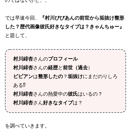
のではないかと、、
では早速今回、
『村川びびあんの前世から垢抜け整形
した？歴代画像彼氏好きなタイプは？きゃんちゅー』
と題して、
村川緋杏
さんの
プロフィール
村川緋杏
さんの
経歴
と
前世（過去
）
ビビアン
は
整形したの
？
垢抜け
にまだのりしろ
ある⁉
村川緋杏
さんの熱愛中の
彼氏
はいるの？
村川緋杏
さん
好きなタイプ
は？
を調べていきます。