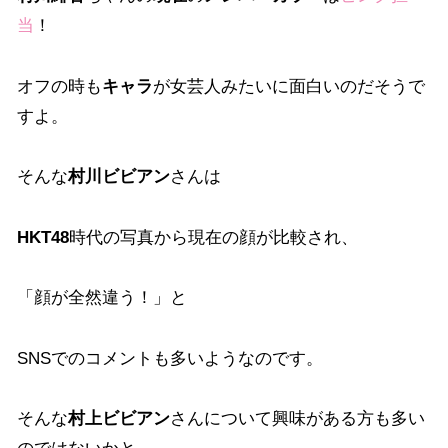
当
！
オフの時も
キャラ
が女芸人みたいに面白いのだそうで
すよ。
そんな
村川ビビアン
さんは
HKT48
時代の写真から現在の顔が比較され、
「顔が全然違う！」と
SNSでのコメントも多いようなのです。
そんな
村上ビビアン
さんについて興味がある方も多い