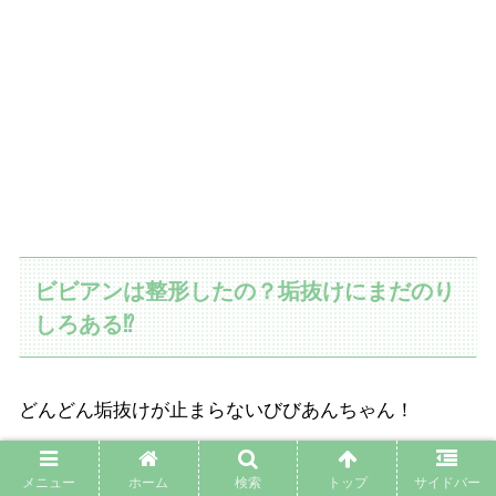
ビビアンは整形したの？垢抜けにまだのり
しろある⁉
どんどん垢抜けが止まらないびびあんちゃん！
今までの写真画像で見比べてみることにしましょう！
メニュー
ホーム
検索
トップ
サイドバー