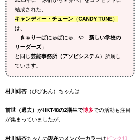
2023年に『原宿から世界へ』をコンセプトに
結成された、
キャンディー・チューン
（
CANDY TUNE
）
は、
「
きゃりーぱにゅぱにゅ
」や「
新しい学校の
リーダーズ
」
と同じ
芸能事務所（アソビシステム
）所属し
ています。
村川緋杏
（びびあん）ちゃんは
前世（過去）
が
HKT48の2期生で
博多
での活動も注目
が集まっていましたが、
村川緋杏
ちゃんの
現在
の
メンバーカラー
は
ピンク担