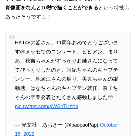
肖像画をなんと10秒で描くことができる
という特技も
あったそうですよ！
HKT48の皆さん、11周年おめでとうございま
す㊗️メッセでのコンサート、ビビアン、まり
あ、秋吉ちゃんがすっかりお姉さんになって
てびっくりしたのと、阿紀ちゃんのキャプテ
ンシー、地頭江さんの煽り、美久ちゃんの躍
動感、はなちゃんのキャプテン就任、奈子ち
ゃんの卒業発表とたくさん感動しました🥺
pic.twitter.com/sWShTKzrIa
— 光文社 あおきー (@paopaoPap)
October
16, 2022