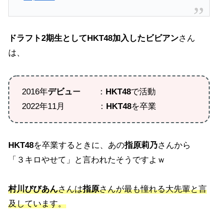
ドラフト2期生としてHKT48加入したビビアン
さん
は、
2016年
デビュ
ー ：
HKT48
で活動
2022年11月 ：
HKT48
を卒業
HKT48
を卒業するときに、あの
指原莉乃
さんから
「３キロやせて」と言われたそうですよｗ
村川びびあん
さんは
指原
さんが最も憧れる大先輩と言
及しています。