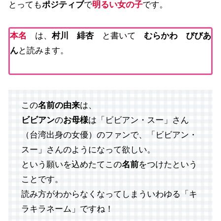
とっても
ポジティブ
で
明るい女の子
です。
本名
は、
村川 緋杏
と書いて
むらかわ びびあ
ん
と読みます。
この
名前の由来
は、
ビビアン
の
お母様
は「ビビアン・スー」さん
（台湾出身の女優）のファンで、「ビビアン・
スー」さんのようになって欲しい。
という願いを込めたてこの
名前
をつけたという
ことです。
読み方がわからなくなってしまういわゆる「キ
ラキラネーム」ですね！