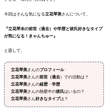
今回はそんな気になる
立花琴美
さんについて、
『立花琴未の前世（過去）や学歴と彼氏好きなタイプ
が気になる！きゃんちゅー』
と題して、
立花琴美
さんの
プロフィール
立花琴美
さんの
前世（過去
）での活動は？
立花琴美
さんの
経歴
・
学歴
立花琴美
さんの熱愛中の
彼氏
はいるの？
立花琴美
さん
好きなタイプ
は？