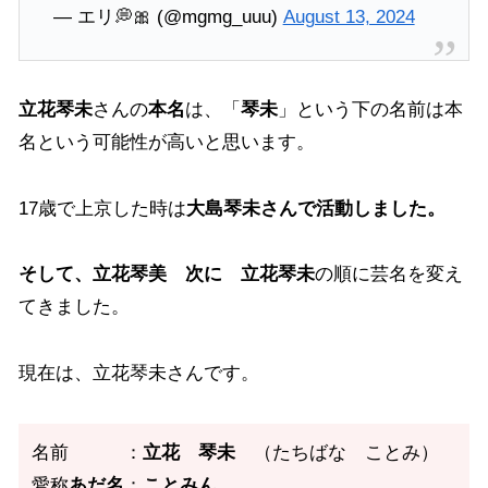
— エリ💭🎀 (@mgmg_uuu)
August 13, 2024
立花琴未
さんの
本名
は、「
琴未
」という下の名前は本
名という可能性が高いと思います。
17歳で上京した時は
大島琴未さんで活動しました。
そして、立花琴美 次に 立花琴未
の順に芸名を変え
てきました。
現在は、立花琴未さんです。
名前 ：
立花 琴未
（たちばな ことみ）
愛称
あだ名
：
ことみん