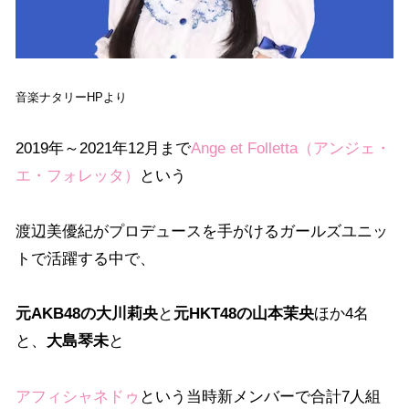
音楽ナタリーHPより
2019年～2021年12月まで
Ange et Folletta（アンジェ・
エ・フォレッタ）
という
渡辺美優紀がプロデュースを手がけるガールズユニッ
トで活躍する中で、
元AKB48の大川莉央
と
元HKT48の山本茉央
ほか4名
と、
大島琴未
と
アフィシャネドゥ
という当時新メンバーで合計7人組