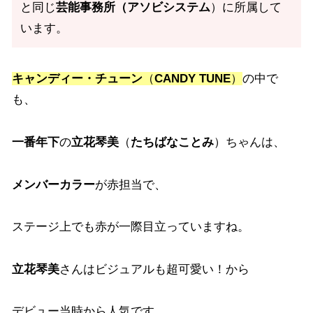
と同じ
芸能事務所（アソビシステム
）に所属して
います。
キャンディー・チューン
（
CANDY TUNE
）
の中で
も、
一番年下
の
立花琴美
（
たちばなことみ
）ちゃんは、
メンバーカラー
が赤担当で、
ステージ上でも赤が一際目立っていますね。
立花琴美
さんはビジュアルも超可愛い！から
デビュー当時から人気です。