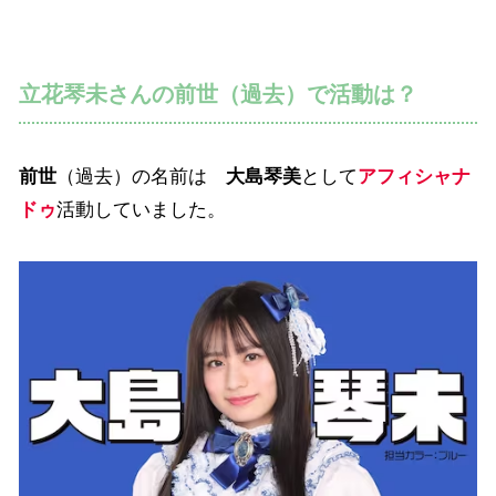
立花琴未さんの前世（過去）で活動は？
前世
（過去）の名前は
大島琴美
として
アフィシャナ
ドゥ
活動していました。