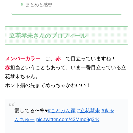
まとめと感想
立花琴未さんのプロフィール
メンバーカラー
は、
赤
で目立っていますね！
赤
担当ということもあって、いま一番目立っている立
花琴未ちゃん。
ホント指の先までめっちゃかわいい！
愛してる〜🌹♥️
#ことみん家
#立花琴未
#きゃ
んちゅー
pic.twitter.com/43Mmo9g3rK