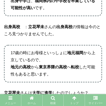
出身中学
は、
福岡県内の中学校を卒業している
可能性が高い
です。
出身高校
：
立花琴未
さんの
出身高校
の情報は今のと
ころ見つかりませんでした。
17歳の時にお母様といっしょに
地元福岡
から上
京しているので、
地元の高校
から
東京界隈の高校
へ
転校
した可能
性もあると思います。
立花琴未
さんは
大学に進学
したのでしょうか？
メニュー
ホーム
検索
トップ
サイドバー