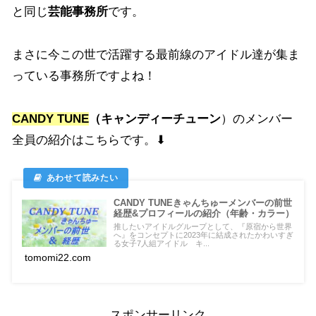
と同じ
芸能事務所
です。
まさに今この世で活躍する最前線のアイドル達が集ま
っている事務所ですよね！
CANDY TUNE
（キャンディーチューン
）のメンバー
全員の紹介はこちらです。⬇
CANDY TUNEきゃんちゅーメンバーの前世
経歴&プロフィールの紹介（年齢・カラー）
推したいアイドルグループとして、『原宿から世界
へ』をコンセプトに2023年に結成されたかわいすぎ
る女子7人組アイドル キ...
tomomi22.com
スポンサーリンク